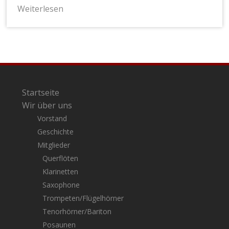
Weiterlesen
Startseite
Wir über uns
Vorstand
Geschichte
Mitglieder
Querflöten
Klarinetten
Saxophone
Trompeten/Flügelhörner
Tenorhörner/Bariton
Posaunen