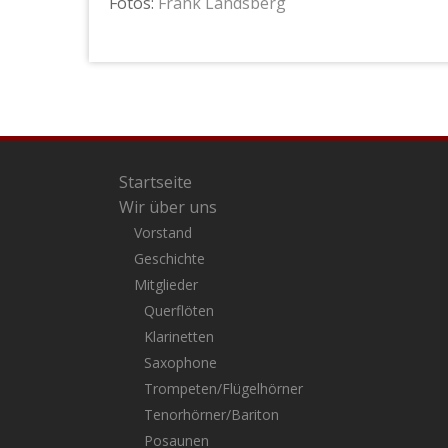
Fotos:
Frank Landsberg
Startseite
Wir über uns
Vorstand
Geschichte
Mitglieder
Querflöten
Klarinetten
Saxophone
Trompeten/Flügelhörner
Tenorhörner/Bariton
Posaunen