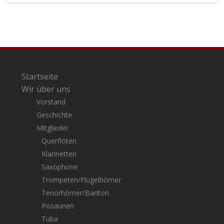
Startseite
Wir über uns
Vorstand
Geschichte
Mitglieder
Querflöten
Klarinetten
Saxophone
Trompeten/Flügelhörner
Tenorhörner/Bariton
Posaunen
Tuba